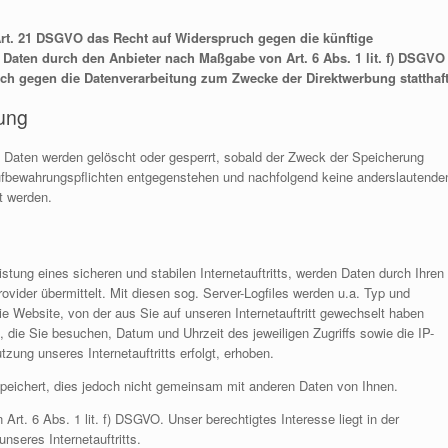
Art. 21 DSGVO das Recht auf Widerspruch gegen die künftige
e Daten durch den Anbieter nach Maßgabe von Art. 6 Abs. 1 lit. f) DSGVO
uch gegen die Datenverarbeitung zum Zwecke der Direktwerbung statthaft
tung
ten Daten werden gelöscht oder gesperrt, sobald der Zweck der Speicherung
Aufbewahrungspflichten entgegenstehen und nachfolgend keine anderslautende
t werden.
ung eines sicheren und stabilen Internetauftritts, werden Daten durch Ihren
ider übermittelt. Mit diesen sog. Server-Logfiles werden u.a. Typ und
ie Website, von der aus Sie auf unseren Internetauftritt gewechselt haben
s, die Sie besuchen, Datum und Uhrzeit des jeweiligen Zugriffs sowie die IP-
ung unseres Internetauftritts erfolgt, erhoben.
eichert, dies jedoch nicht gemeinsam mit anderen Daten von Ihnen.
Art. 6 Abs. 1 lit. f) DSGVO. Unser berechtigtes Interesse liegt in der
unseres Internetauftritts.