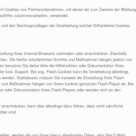
auch Cookies von Partnerunternehmen, mit denen wir zum Zwecke der Werbung
tauftritts zusammenarbeiten, verwendet.
 und den Rechtsgrundlagen der Verarbeitung solcher Drittanbieter-Cookies,
stellung Ihres Internet-Browsers verhindern oder einschränken. Ebenfalls
chen. Die hierfür erforderlichen Schritte und Maßnahmen hängen jedoch von
en benutzen Sie daher bitte die Hilfefunktion oder Dokumentation Ihres
er bzw. Support. Bei sog. Flash-Cookies kann die Verarbeitung allerdings
 werden. Stattdessen müssen Sie insoweit die Einstellung Ihres Flash-
itte und Maßnahmen hängen von Ihrem konkret genutzten Flash-Player ab. Bei
tion oder Dokumentation Ihres Flash-Players oder wenden sich an den
er einschränken, kann dies allerdings dazu führen, dass nicht sämtliche
zbar sind.
elden, werden die von Ihnen hierzu abgefragten Daten, also Ihre E-Mail-