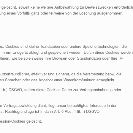
 gelöscht, soweit keine weitere Aufbewahrung zu Beweiszwecken erforderlich
lärung eines Vorfalls ganz oder teilweise von der Löschung ausgenommen.
es. Cookies sind kleine Textdateien oder andere Speichertechnologien, die
f Ihrem Endgerät ablegt und gespeichert werden. Durch diese Cookies werden
hnen, wie beispielsweise Ihre Browser- oder Standortdaten oder Ihre IP-
utzerfreundlicher, effektiver und sicherer, da die Verarbeitung bspw. die
chen Sprachen oder das Angebot einer Warenkorbfunktion ermöglicht.
 lit b.) DSGVO, sofern diese Cookies Daten zur Vertragsanbahnung oder
r Vertragsabwicklung dient, liegt unser berechtigtes Interesse in der
ts. Rechtsgrundlage ist in dann Art. 6 Abs. 1 lit. f) DSGVO.
ession-Cookies gelöscht.