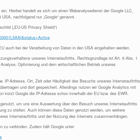
cs ein. Hierbei handelt es sich um einen Webanalysedienst der Google LLC,
 USA, nachfolgend nur „Google“ genannt.
child („EU-US Privacy Shield“)
0000001L5AAI&status=Active
EU auch bei der Verarbeitung von Daten in den USA eingehalten werden.
zungsverhaltens unseres Internetauftritts. Rechtsgrundlage ist Art. 6 Abs. 1
er Analyse, Optimierung und dem wirtschaftlichen Betrieb unseres
 IP-Adresse, Ort, Zeit oder Häufigkeit des Besuchs unseres Internetauftritts
ertragen und dort gespeichert. Allerdings nutzen wir Google Analytics mit
ion kürzt Google die IP-Adresse schon innerhalb der EU bzw. des EWR.
enutzt, um uns eine Auswertung über den Besuch unseres Internetauftritts
ügung zu stellen. Auch können diese Daten genutzt werden, um weitere
seres Internetauftritts und der Nutzung des Internets zusammenhängen.
en zu verbinden. Zudem hält Google unter
rs