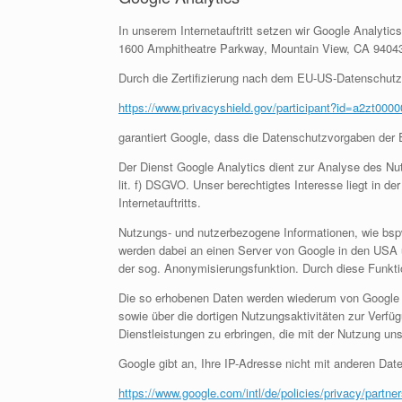
In unserem Internetauftritt setzen wir Google Analyti
1600 Amphitheatre Parkway, Mountain View, CA 94043
Durch die Zertifizierung nach dem EU-US-Datenschutzs
https://www.privacyshield.gov/participant?id=a2zt00
garantiert Google, dass die Datenschutzvorgaben der 
Der Dienst Google Analytics dient zur Analyse des Nut
lit. f) DSGVO. Unser berechtigtes Interesse liegt in d
Internetauftritts.
Nutzungs- und nutzerbezogene Informationen, wie bspw.
werden dabei an einen Server von Google in den USA üb
der sog. Anonymisierungsfunktion. Durch diese Funkt
Die so erhobenen Daten werden wiederum von Google g
sowie über die dortigen Nutzungsaktivitäten zur Verf
Dienstleistungen zu erbringen, die mit der Nutzung un
Google gibt an, Ihre IP-Adresse nicht mit anderen Dat
https://www.google.com/intl/de/policies/privacy/partne